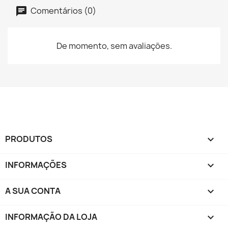
Comentários (0)
De momento, sem avaliações.
PRODUTOS

INFORMAÇÕES

A SUA CONTA

INFORMAÇÃO DA LOJA
keyboard_arrow_down