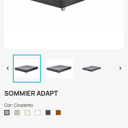


SOMMIER ADAPT
Cor: Cinzento
Cinzento-
Bege
Branco
Preto
Castanho
Cinzento
acastanhado