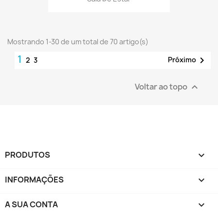
Mostrando 1-30 de um total de 70 artigo(s)
1

Próximo
2
3
Voltar ao topo

PRODUTOS

INFORMAÇÕES

A SUA CONTA
